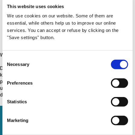
flexible Arbeitszeiten und -modelle
This website uses cookies
ein modernes und freundliches Arbeitsumfeld
qualifizierte Weiterbildungsmöglichkeiten
We use cookies on our website. Some of them are
interessante und abwechslungsreiche Aufgaben
essential, while others help us to improve our online
services. You can accept or refuse by clicking on the
Jetzt bewerben
"Save settings" button.
Ansprechpartner:
Laura Pavkovic
Wir suchen eine Person wie dich!
Consent
Necessary
Selection
Die Brückner Group vereint Menschen mit verschiedenen
kulturellen Hintergründen, Fähigkeiten und Erfahrungen. Wir
pflegen eine Unternehmenskultur, die von Integrität, Toleranz
Preferences
und gegenseitigem Respekt geprägt ist und freuen uns, wenn
du zukünftig auch deine individuelle Perspektive einbringst.
Statistics
Marketing